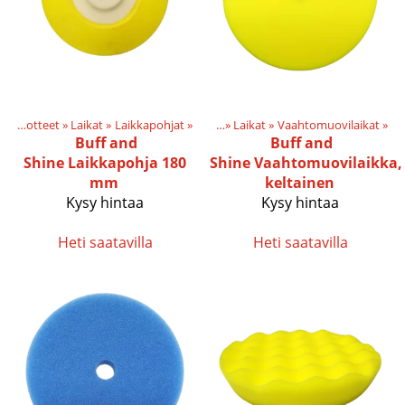
Tuotteet
‪»
Laikat
‪»
Laikkapohjat
Tuotteet
‪»
‪»
Laikat
‪»
Vaahtomuovilaikat
‪»
Buff and
Buff and
Shine
Laikkapohja 180
Shine
Vaahtomuovilaikka,
mm
keltainen
Kysy hintaa
Kysy hintaa
Heti saatavilla
Heti saatavilla