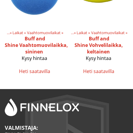
tteet
‪»
Laikat
‪»
Vaahtomuovilaikat
Tuotteet
‪»
‪»
Laikat
‪»
Vaahtomuovilaikat
‪»
Buff and
Buff and
Shine
Vaahtomuovilaikka,
Shine
Vohvelilaikka,
sininen
keltainen
Kysy hintaa
Kysy hintaa
Heti saatavilla
Heti saatavilla
VALMISTAJA: