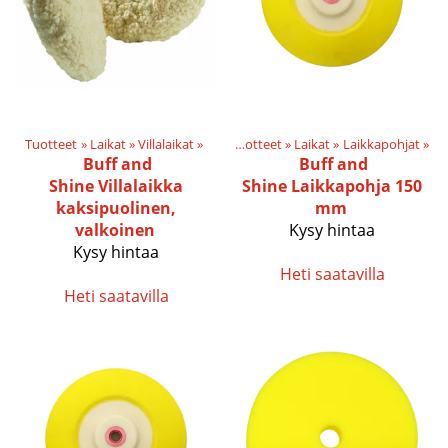
Tuotteet
‪»
Laikat
‪»
Villalaikat
‪»
Tuotteet
‪»
Laikat
‪»
Laikkapohjat
‪»
Buff and
Buff and
Shine
Villalaikka
Shine
Laikkapohja 150
kaksipuolinen,
mm
valkoinen
Kysy hintaa
Kysy hintaa
Heti saatavilla
Heti saatavilla