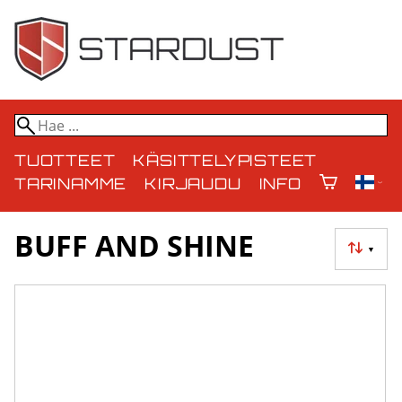
TUOTTEET
KÄSITTELYPISTEET
TARINAMME
KIRJAUDU
INFO
BUFF AND SHINE
▼