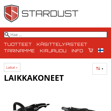
TUOTTEET
KÄSITTELYPISTEET
TARINAMME
KIRJAUDU
INFO
Laikat
‪»
▼
LAIKKAKONEET