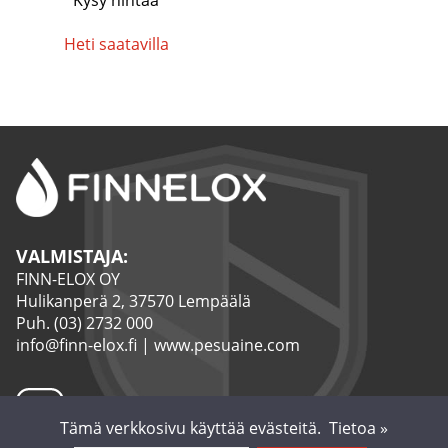
Kysy hintaa
Heti saatavilla
VALMISTAJA:
FINN-ELOX OY
Hulikanperä 2, 37570 Lempäälä
Puh.
(03) 2732 000
info@finn-elox.fi
|
www.pesuaine.com
Tämä verkkosivu käyttää evästeitä.
Tietoa »