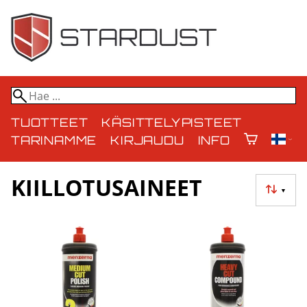
TUOTTEET
KÄSITTELYPISTEET
TARINAMME
KIRJAUDU
INFO
KIILLOTUSAINEET
▼