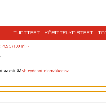
TUOTTEET
KÄSITTELYPISTEET
TA
 PCS 5 (100 ml)
‪»
A
attaa esittää
yhteydenottolomakkeessa