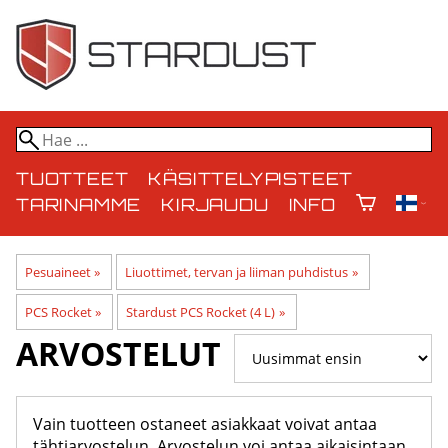
TUOTTEET
KÄSITTELYPISTEET
TARINAMME
KIRJAUDU
INFO
Pesuaineet
‪»
Liuottimet, tervan ja liiman puhdistus
‪»
PCS Rocket
‪»
Stardust PCS Rocket (4 L)
‪»
ARVOSTELUT
Vain tuotteen ostaneet asiakkaat voivat antaa
tähtiarvostelun. Arvostelun voi antaa aikaisintaan