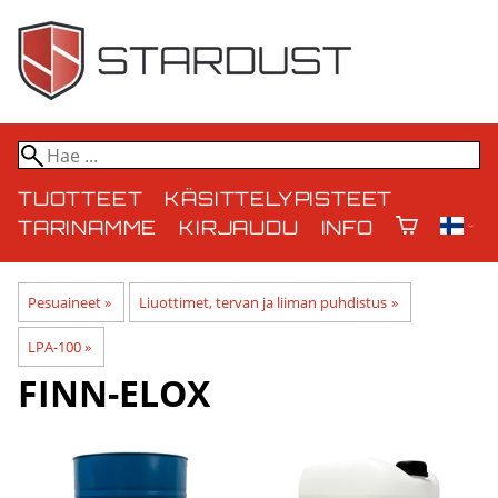
TUOTTEET
KÄSITTELYPISTEET
TARINAMME
KIRJAUDU
INFO
Pesuaineet
‪»
Liuottimet, tervan ja liiman puhdistus
‪»
LPA-100
‪»
FINN-ELOX