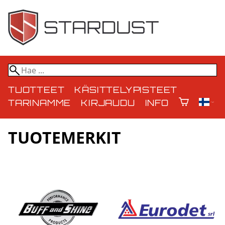
TUOTTEET
KÄSITTELYPISTEET
TARINAMME
KIRJAUDU
INFO
TUOTEMERKIT